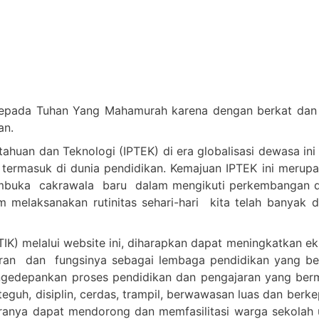
epada Tuhan Yang Mahamurah karena dengan berkat dan c
an.
huan dan Teknologi (IPTEK) di era globalisasi dewasa ini
 termasuk di dunia pendidikan. Kemajuan IPTEK ini merup
embuka cakrawala baru dalam mengikuti perkembangan d
melaksanakan rutinitas sehari-hari kita telah banyak 
IK) melalui website ini, diharapkan dapat meningkatkan e
n dan fungsinya sebagai lembaga pendidikan yang berkua
n mengedepankan proses pendidikan dan pengajaran yang 
teguh, disiplin, cerdas, trampil, berwawasan luas dan berk
anya dapat mendorong dan memfasilitasi warga sekolah u