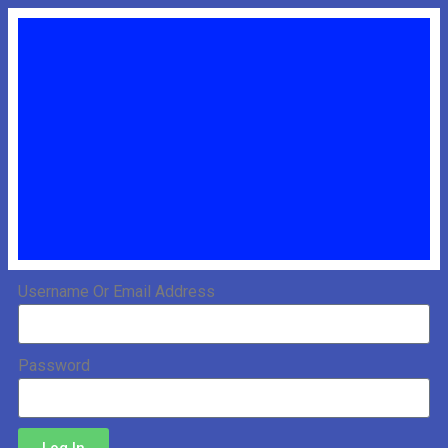
Username Or Email Address
Password
Log In