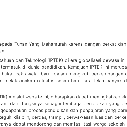
epada Tuhan Yang Mahamurah karena dengan berkat dan c
an.
huan dan Teknologi (IPTEK) di era globalisasi dewasa ini
 termasuk di dunia pendidikan. Kemajuan IPTEK ini merup
embuka cakrawala baru dalam mengikuti perkembangan d
melaksanakan rutinitas sehari-hari kita telah banyak 
IK) melalui website ini, diharapkan dapat meningkatkan e
n dan fungsinya sebagai lembaga pendidikan yang berkua
n mengedepankan proses pendidikan dan pengajaran yang 
teguh, disiplin, cerdas, trampil, berwawasan luas dan berk
anya dapat mendorong dan memfasilitasi warga sekolah u