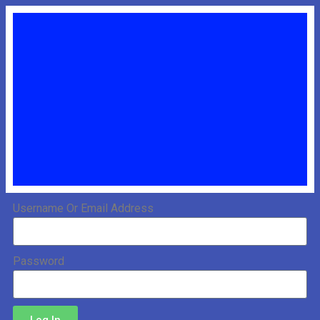
Username Or Email Address
Password
Log In