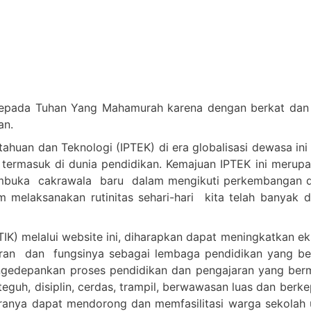
epada Tuhan Yang Mahamurah karena dengan berkat dan c
an.
huan dan Teknologi (IPTEK) di era globalisasi dewasa ini
 termasuk di dunia pendidikan. Kemajuan IPTEK ini merup
embuka cakrawala baru dalam mengikuti perkembangan d
melaksanakan rutinitas sehari-hari kita telah banyak 
IK) melalui website ini, diharapkan dapat meningkatkan e
n dan fungsinya sebagai lembaga pendidikan yang berkua
n mengedepankan proses pendidikan dan pengajaran yang 
teguh, disiplin, cerdas, trampil, berwawasan luas dan berk
anya dapat mendorong dan memfasilitasi warga sekolah u