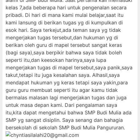
alami di SMP Budi Mulia. Saat pertama kali memasuki
kelas 7,ada beberapa hari untuk pengenalan secara
pribadi. Di hari di mana kami mulai belajar,saat itu
kami lansung di berikan tugas yg di kumpulkan di
esok hari. Saya terkejut,ada teman saya yg tidak
mengerjakan tugas tersebut,dan hukuman yg di
berikan oleh guru di mapel tersebut sangat keras
(bagi saya),saya berpikir bahwa saya tidak boleh
seperti itu,dan keesokan harinya,saya lupa
mengerjakan tugas di mapel tersebut,saya panik,saya
takut,tetapi itu juga kesalahan saya. Alhasil,saya
mendapat hukuman yg keras tetapi saya yakin,para
guru guru membuat seperti itu agar kamu tidak
bermalas malasan lagi mengerjakan tugas dan juga
untuk masa depan kami. Dari pengalaman saya
itu,kita dapat mengetahui bahwa SMP Budi Mulia ada
SMP yg sangat disiplin. Saya senang dan bahagia
bersekolah di sekolah SMP Budi Mulia Pangururan.