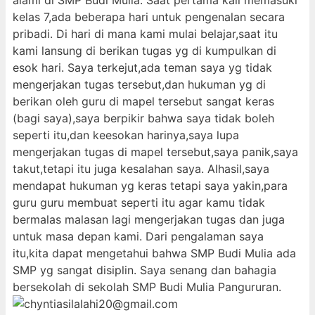
alami di SMP Budi Mulia. Saat pertama kali memasuki
kelas 7,ada beberapa hari untuk pengenalan secara
pribadi. Di hari di mana kami mulai belajar,saat itu
kami lansung di berikan tugas yg di kumpulkan di
esok hari. Saya terkejut,ada teman saya yg tidak
mengerjakan tugas tersebut,dan hukuman yg di
berikan oleh guru di mapel tersebut sangat keras
(bagi saya),saya berpikir bahwa saya tidak boleh
seperti itu,dan keesokan harinya,saya lupa
mengerjakan tugas di mapel tersebut,saya panik,saya
takut,tetapi itu juga kesalahan saya. Alhasil,saya
mendapat hukuman yg keras tetapi saya yakin,para
guru guru membuat seperti itu agar kamu tidak
bermalas malasan lagi mengerjakan tugas dan juga
untuk masa depan kami. Dari pengalaman saya
itu,kita dapat mengetahui bahwa SMP Budi Mulia ada
SMP yg sangat disiplin. Saya senang dan bahagia
bersekolah di sekolah SMP Budi Mulia Pangururan.