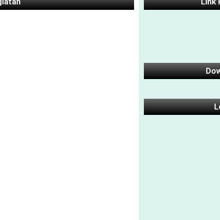
giatan
Link
Dow
L