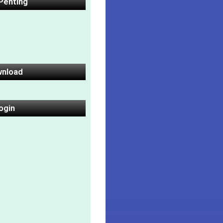
 Penting
nload
ogin