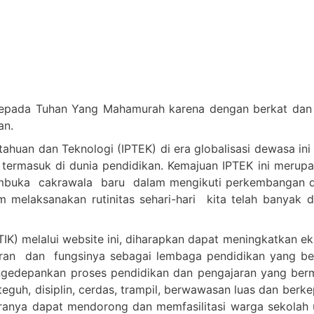
epada Tuhan Yang Mahamurah karena dengan berkat dan c
an.
huan dan Teknologi (IPTEK) di era globalisasi dewasa ini
 termasuk di dunia pendidikan. Kemajuan IPTEK ini merup
embuka cakrawala baru dalam mengikuti perkembangan d
melaksanakan rutinitas sehari-hari kita telah banyak 
IK) melalui website ini, diharapkan dapat meningkatkan e
n dan fungsinya sebagai lembaga pendidikan yang berkua
n mengedepankan proses pendidikan dan pengajaran yang 
teguh, disiplin, cerdas, trampil, berwawasan luas dan berk
anya dapat mendorong dan memfasilitasi warga sekolah u