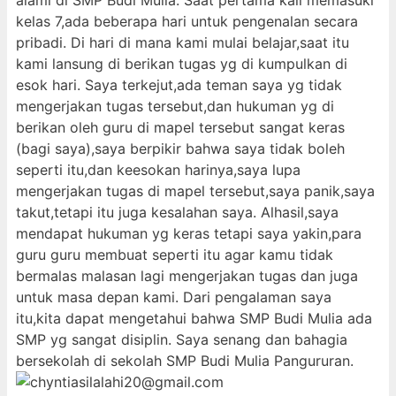
alami di SMP Budi Mulia. Saat pertama kali memasuki
kelas 7,ada beberapa hari untuk pengenalan secara
pribadi. Di hari di mana kami mulai belajar,saat itu
kami lansung di berikan tugas yg di kumpulkan di
esok hari. Saya terkejut,ada teman saya yg tidak
mengerjakan tugas tersebut,dan hukuman yg di
berikan oleh guru di mapel tersebut sangat keras
(bagi saya),saya berpikir bahwa saya tidak boleh
seperti itu,dan keesokan harinya,saya lupa
mengerjakan tugas di mapel tersebut,saya panik,saya
takut,tetapi itu juga kesalahan saya. Alhasil,saya
mendapat hukuman yg keras tetapi saya yakin,para
guru guru membuat seperti itu agar kamu tidak
bermalas malasan lagi mengerjakan tugas dan juga
untuk masa depan kami. Dari pengalaman saya
itu,kita dapat mengetahui bahwa SMP Budi Mulia ada
SMP yg sangat disiplin. Saya senang dan bahagia
bersekolah di sekolah SMP Budi Mulia Pangururan.