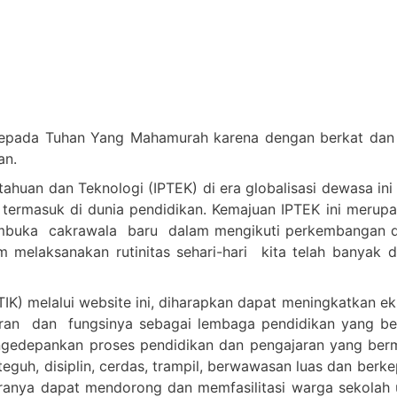
epada Tuhan Yang Mahamurah karena dengan berkat dan c
an.
huan dan Teknologi (IPTEK) di era globalisasi dewasa ini
 termasuk di dunia pendidikan. Kemajuan IPTEK ini merup
embuka cakrawala baru dalam mengikuti perkembangan d
melaksanakan rutinitas sehari-hari kita telah banyak 
IK) melalui website ini, diharapkan dapat meningkatkan e
n dan fungsinya sebagai lembaga pendidikan yang berkua
n mengedepankan proses pendidikan dan pengajaran yang 
teguh, disiplin, cerdas, trampil, berwawasan luas dan berk
anya dapat mendorong dan memfasilitasi warga sekolah u