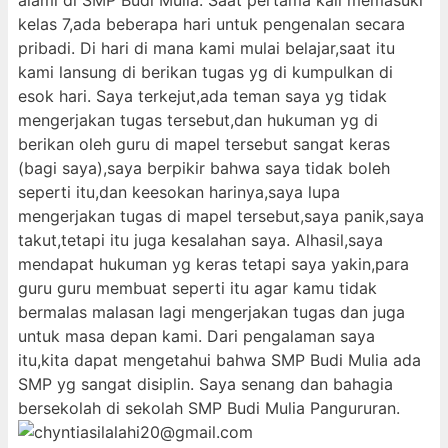
alami di SMP Budi Mulia. Saat pertama kali memasuki
kelas 7,ada beberapa hari untuk pengenalan secara
pribadi. Di hari di mana kami mulai belajar,saat itu
kami lansung di berikan tugas yg di kumpulkan di
esok hari. Saya terkejut,ada teman saya yg tidak
mengerjakan tugas tersebut,dan hukuman yg di
berikan oleh guru di mapel tersebut sangat keras
(bagi saya),saya berpikir bahwa saya tidak boleh
seperti itu,dan keesokan harinya,saya lupa
mengerjakan tugas di mapel tersebut,saya panik,saya
takut,tetapi itu juga kesalahan saya. Alhasil,saya
mendapat hukuman yg keras tetapi saya yakin,para
guru guru membuat seperti itu agar kamu tidak
bermalas malasan lagi mengerjakan tugas dan juga
untuk masa depan kami. Dari pengalaman saya
itu,kita dapat mengetahui bahwa SMP Budi Mulia ada
SMP yg sangat disiplin. Saya senang dan bahagia
bersekolah di sekolah SMP Budi Mulia Pangururan.