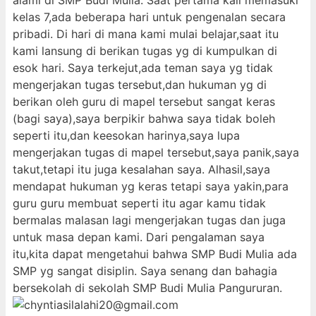
alami di SMP Budi Mulia. Saat pertama kali memasuki
kelas 7,ada beberapa hari untuk pengenalan secara
pribadi. Di hari di mana kami mulai belajar,saat itu
kami lansung di berikan tugas yg di kumpulkan di
esok hari. Saya terkejut,ada teman saya yg tidak
mengerjakan tugas tersebut,dan hukuman yg di
berikan oleh guru di mapel tersebut sangat keras
(bagi saya),saya berpikir bahwa saya tidak boleh
seperti itu,dan keesokan harinya,saya lupa
mengerjakan tugas di mapel tersebut,saya panik,saya
takut,tetapi itu juga kesalahan saya. Alhasil,saya
mendapat hukuman yg keras tetapi saya yakin,para
guru guru membuat seperti itu agar kamu tidak
bermalas malasan lagi mengerjakan tugas dan juga
untuk masa depan kami. Dari pengalaman saya
itu,kita dapat mengetahui bahwa SMP Budi Mulia ada
SMP yg sangat disiplin. Saya senang dan bahagia
bersekolah di sekolah SMP Budi Mulia Pangururan.