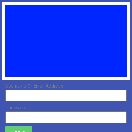
Username Or Email Address
Password
Log In