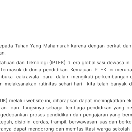
epada Tuhan Yang Mahamurah karena dengan berkat dan c
an.
huan dan Teknologi (IPTEK) di era globalisasi dewasa ini
 termasuk di dunia pendidikan. Kemajuan IPTEK ini merup
embuka cakrawala baru dalam mengikuti perkembangan d
melaksanakan rutinitas sehari-hari kita telah banyak 
IK) melalui website ini, diharapkan dapat meningkatkan e
n dan fungsinya sebagai lembaga pendidikan yang berkua
n mengedepankan proses pendidikan dan pengajaran yang 
teguh, disiplin, cerdas, trampil, berwawasan luas dan berk
anya dapat mendorong dan memfasilitasi warga sekolah u