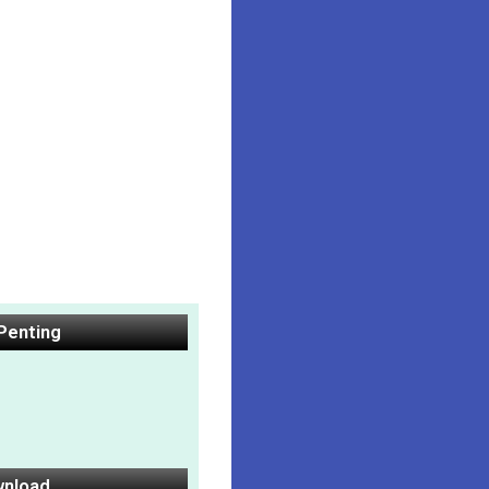
 Penting
nload