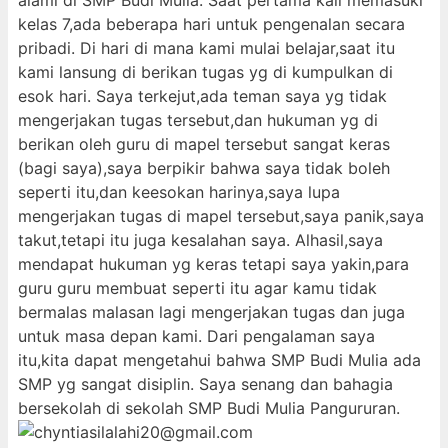
alami di SMP Budi Mulia. Saat pertama kali memasuki
kelas 7,ada beberapa hari untuk pengenalan secara
pribadi. Di hari di mana kami mulai belajar,saat itu
kami lansung di berikan tugas yg di kumpulkan di
esok hari. Saya terkejut,ada teman saya yg tidak
mengerjakan tugas tersebut,dan hukuman yg di
berikan oleh guru di mapel tersebut sangat keras
(bagi saya),saya berpikir bahwa saya tidak boleh
seperti itu,dan keesokan harinya,saya lupa
mengerjakan tugas di mapel tersebut,saya panik,saya
takut,tetapi itu juga kesalahan saya. Alhasil,saya
mendapat hukuman yg keras tetapi saya yakin,para
guru guru membuat seperti itu agar kamu tidak
bermalas malasan lagi mengerjakan tugas dan juga
untuk masa depan kami. Dari pengalaman saya
itu,kita dapat mengetahui bahwa SMP Budi Mulia ada
SMP yg sangat disiplin. Saya senang dan bahagia
bersekolah di sekolah SMP Budi Mulia Pangururan.