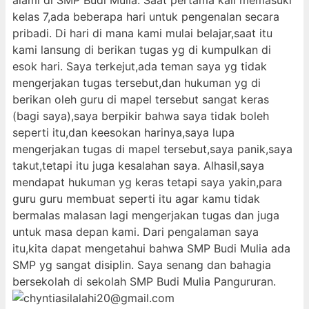
alami di SMP Budi Mulia. Saat pertama kali memasuki
kelas 7,ada beberapa hari untuk pengenalan secara
pribadi. Di hari di mana kami mulai belajar,saat itu
kami lansung di berikan tugas yg di kumpulkan di
esok hari. Saya terkejut,ada teman saya yg tidak
mengerjakan tugas tersebut,dan hukuman yg di
berikan oleh guru di mapel tersebut sangat keras
(bagi saya),saya berpikir bahwa saya tidak boleh
seperti itu,dan keesokan harinya,saya lupa
mengerjakan tugas di mapel tersebut,saya panik,saya
takut,tetapi itu juga kesalahan saya. Alhasil,saya
mendapat hukuman yg keras tetapi saya yakin,para
guru guru membuat seperti itu agar kamu tidak
bermalas malasan lagi mengerjakan tugas dan juga
untuk masa depan kami. Dari pengalaman saya
itu,kita dapat mengetahui bahwa SMP Budi Mulia ada
SMP yg sangat disiplin. Saya senang dan bahagia
bersekolah di sekolah SMP Budi Mulia Pangururan.