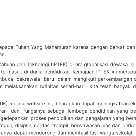
epada Tuhan Yang Mahamurah karena dengan berkat dan c
an.
huan dan Teknologi (IPTEK) di era globalisasi dewasa ini
 termasuk di dunia pendidikan. Kemajuan IPTEK ini merup
embuka cakrawala baru dalam mengikuti perkembangan d
melaksanakan rutinitas sehari-hari kita telah banyak 
IK) melalui website ini, diharapkan dapat meningkatkan e
n dan fungsinya sebagai lembaga pendidikan yang berkua
n mengedepankan proses pendidikan dan pengajaran yang 
teguh, disiplin, cerdas, trampil, berwawasan luas dan berk
anya dapat mendorong dan memfasilitasi warga sekolah u