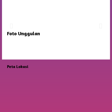
JADWAL PERTANDINGAN FUTSAL
TINGKAT SD
Dengan Mentari Yang Cerah Memberikan Semangat
Foto Unggulan
Baru Untuk Persiapan Yang Lebih Matang
Peta Lokasi