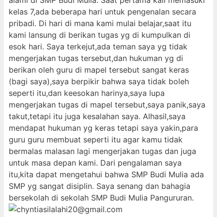
alami di SMP Budi Mulia. Saat pertama kali memasuki
kelas 7,ada beberapa hari untuk pengenalan secara
pribadi. Di hari di mana kami mulai belajar,saat itu
kami lansung di berikan tugas yg di kumpulkan di
esok hari. Saya terkejut,ada teman saya yg tidak
mengerjakan tugas tersebut,dan hukuman yg di
berikan oleh guru di mapel tersebut sangat keras
(bagi saya),saya berpikir bahwa saya tidak boleh
seperti itu,dan keesokan harinya,saya lupa
mengerjakan tugas di mapel tersebut,saya panik,saya
takut,tetapi itu juga kesalahan saya. Alhasil,saya
mendapat hukuman yg keras tetapi saya yakin,para
guru guru membuat seperti itu agar kamu tidak
bermalas malasan lagi mengerjakan tugas dan juga
untuk masa depan kami. Dari pengalaman saya
itu,kita dapat mengetahui bahwa SMP Budi Mulia ada
SMP yg sangat disiplin. Saya senang dan bahagia
bersekolah di sekolah SMP Budi Mulia Pangururan.