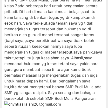
alami di SMP Budi Mulia. Saat pertama kali memasuki
kelas 7,ada beberapa hari untuk pengenalan secara
pribadi. Di hari di mana kami mulai belajar,saat itu
kami lansung di berikan tugas yg di kumpulkan di
esok hari. Saya terkejut,ada teman saya yg tidak
mengerjakan tugas tersebut,dan hukuman yg di
berikan oleh guru di mapel tersebut sangat keras
(bagi saya),saya berpikir bahwa saya tidak boleh
seperti itu,dan keesokan harinya,saya lupa
mengerjakan tugas di mapel tersebut,saya panik,saya
takut,tetapi itu juga kesalahan saya. Alhasil,saya
mendapat hukuman yg keras tetapi saya yakin,para
guru guru membuat seperti itu agar kamu tidak
bermalas malasan lagi mengerjakan tugas dan juga
untuk masa depan kami. Dari pengalaman saya
itu,kita dapat mengetahui bahwa SMP Budi Mulia ada
SMP yg sangat disiplin. Saya senang dan bahagia
bersekolah di sekolah SMP Budi Mulia Pangururan.