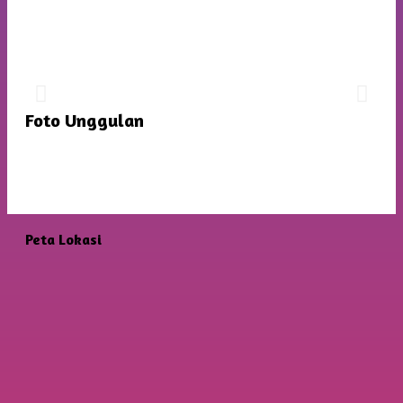
JADWAL PERTANDINGAN FUTSAL
TINGKAT SD
Dengan Mentari Yang Cerah Memberikan Semangat
Foto Unggulan
Baru Untuk Persiapan Yang Lebih Matang
Peta Lokasi