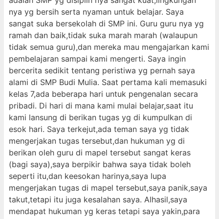
adalah SMP yg disiplin nya sangat kuat,lingkungan
nya yg bersih serta nyaman untuk belajar. Saya
sangat suka bersekolah di SMP ini. Guru guru nya yg
ramah dan baik,tidak suka marah marah (walaupun
tidak semua guru),dan mereka mau mengajarkan kami
pembelajaran sampai kami mengerti. Saya ingin
bercerita sedikit tentang peristiwa yg pernah saya
alami di SMP Budi Mulia. Saat pertama kali memasuki
kelas 7,ada beberapa hari untuk pengenalan secara
pribadi. Di hari di mana kami mulai belajar,saat itu
kami lansung di berikan tugas yg di kumpulkan di
esok hari. Saya terkejut,ada teman saya yg tidak
mengerjakan tugas tersebut,dan hukuman yg di
berikan oleh guru di mapel tersebut sangat keras
(bagi saya),saya berpikir bahwa saya tidak boleh
seperti itu,dan keesokan harinya,saya lupa
mengerjakan tugas di mapel tersebut,saya panik,saya
takut,tetapi itu juga kesalahan saya. Alhasil,saya
mendapat hukuman yg keras tetapi saya yakin,para