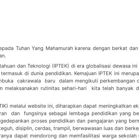
epada Tuhan Yang Mahamurah karena dengan berkat dan c
an.
huan dan Teknologi (IPTEK) di era globalisasi dewasa ini
 termasuk di dunia pendidikan. Kemajuan IPTEK ini merup
embuka cakrawala baru dalam mengikuti perkembangan d
melaksanakan rutinitas sehari-hari kita telah banyak 
IK) melalui website ini, diharapkan dapat meningkatkan e
n dan fungsinya sebagai lembaga pendidikan yang berkua
n mengedepankan proses pendidikan dan pengajaran yang 
teguh, disiplin, cerdas, trampil, berwawasan luas dan berk
anya dapat mendorong dan memfasilitasi warga sekolah u