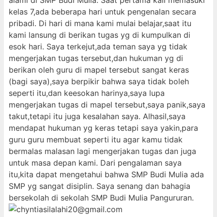
alami di SMP Budi Mulia. Saat pertama kali memasuki
kelas 7,ada beberapa hari untuk pengenalan secara
pribadi. Di hari di mana kami mulai belajar,saat itu
kami lansung di berikan tugas yg di kumpulkan di
esok hari. Saya terkejut,ada teman saya yg tidak
mengerjakan tugas tersebut,dan hukuman yg di
berikan oleh guru di mapel tersebut sangat keras
(bagi saya),saya berpikir bahwa saya tidak boleh
seperti itu,dan keesokan harinya,saya lupa
mengerjakan tugas di mapel tersebut,saya panik,saya
takut,tetapi itu juga kesalahan saya. Alhasil,saya
mendapat hukuman yg keras tetapi saya yakin,para
guru guru membuat seperti itu agar kamu tidak
bermalas malasan lagi mengerjakan tugas dan juga
untuk masa depan kami. Dari pengalaman saya
itu,kita dapat mengetahui bahwa SMP Budi Mulia ada
SMP yg sangat disiplin. Saya senang dan bahagia
bersekolah di sekolah SMP Budi Mulia Pangururan.