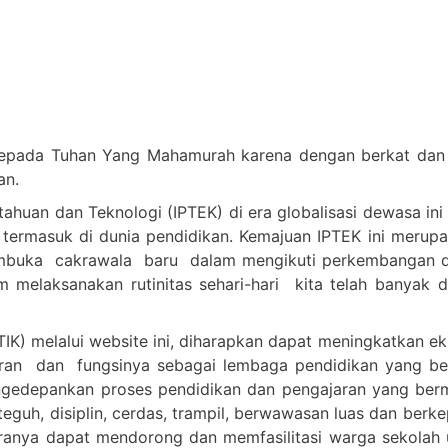
epada Tuhan Yang Mahamurah karena dengan berkat dan c
an.
huan dan Teknologi (IPTEK) di era globalisasi dewasa ini
 termasuk di dunia pendidikan. Kemajuan IPTEK ini merup
embuka cakrawala baru dalam mengikuti perkembangan d
melaksanakan rutinitas sehari-hari kita telah banyak 
IK) melalui website ini, diharapkan dapat meningkatkan e
n dan fungsinya sebagai lembaga pendidikan yang berkua
n mengedepankan proses pendidikan dan pengajaran yang 
teguh, disiplin, cerdas, trampil, berwawasan luas dan berk
anya dapat mendorong dan memfasilitasi warga sekolah u