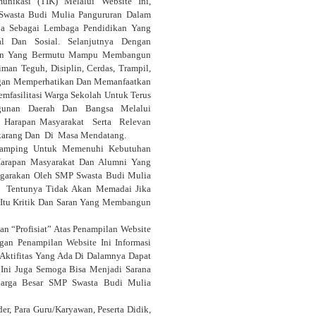
unikasi (TIK) Melalui Website Ini,
Swasta Budi Mulia Pangururan Dalam
 Sebagai Lembaga Pendidikan Yang
ntal Dan Sosial. Selanjutnya Dengan
aran Yang Bermutu Mampu Membangun
man Teguh, Disiplin, Cerdas, Trampil,
ngan Memperhatikan Dan Memanfaatkan
fasilitasi Warga Sekolah Untuk Terus
ngunan Daerah Dan Bangsa Melalui
n Harapan Masyarakat Serta Relevan
arang Dan Di Masa Mendatang.
isamping Untuk Memenuhi Kebutuhan
Harapan Masyarakat Dan Alumni Yang
ggarakan Oleh SMP Swasta Budi Mulia
 Tentunya Tidak Akan Memadai Jika
k Itu Kritik Dan Saran Yang Membangun
 “Profisiat” Atas Penampilan Website
an Penampilan Website Ini Informasi
Aktifitas Yang Ada Di Dalamnya Dapat
 Ini Juga Semoga Bisa Menjadi Sarana
uarga Besar SMP Swasta Budi Mulia
r, Para Guru/Karyawan, Peserta Didik,