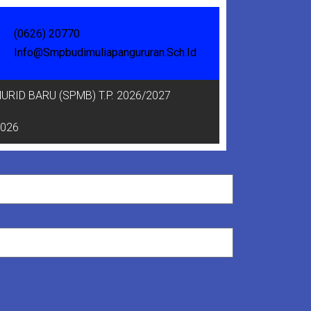
(0626) 20770
Info@smpbudimuliapangururan.sch.id
RID BARU (SPMB) T.P. 2026/2027
2026