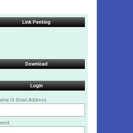
Link Penting
Download
Login
ame Or Email Address
word