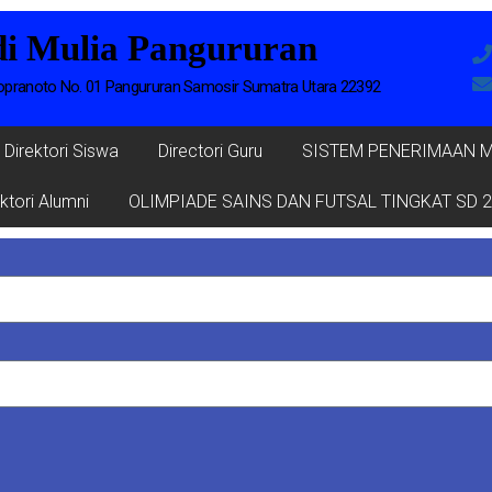
i Mulia Pangururan
iopranoto No. 01 Pangururan Samosir Sumatra Utara 22392
Direktori Siswa
Directori Guru
SISTEM PENERIMAAN MU
ktori Alumni
OLIMPIADE SAINS DAN FUTSAL TINGKAT SD 