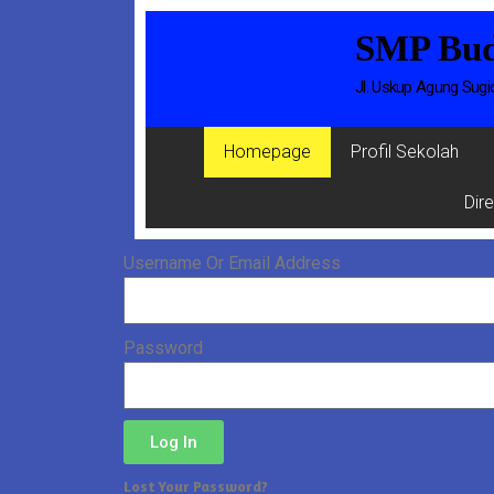
SMP Bud
Jl. Uskup Agung Sug
Homepage
Profil Sekolah
Dire
Username Or Email Address
Password
Log In
Lost Your Password?