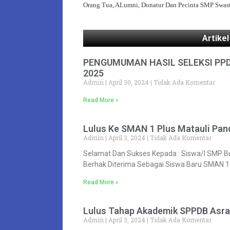
Orang Tua, ALumni, Donatur Dan Pecinta SMP Swas
Artike
PENGUMUMAN HASIL SELEKSI PPD
2025
Admin
April 30, 2024
Tidak Ada Komentar
Read More »
Lulus Ke SMAN 1 Plus Matauli Pan
Admin
April 3, 2024
Tidak Ada Komentar
Selamat Dan Sukses Kepada : Siswa/i SMP Bu
Berhak Diterima Sebagai Siswa Baru SMAN 1
Read More »
Lulus Tahap Akademik SPPDB Asr
Admin
April 3, 2024
Tidak Ada Komentar