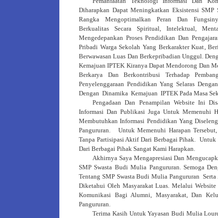
Pemanfaatan Teknologi Informasi Dan Kom
Diharapkan Dapat Meningkatkan Eksistensi SMP 
Rangka Mengoptimalkan Peran Dan Fungsinya
Berkualitas Secara Spiritual, Intelektual, Me
Mengedepankan Proses Pendidikan Dan Pengaj
Pribadi Warga Sekolah Yang Berkarakter Kuat, Beri
Berwawasan Luas Dan Berkepribadian Unggul. De
Kemajuan IPTEK Kiranya Dapat Mendorong Dan Mem
Berkarya Dan Berkontribusi Terhadap Pemba
Penyelenggaraan Pendidikan Yang Selaras Denga
Dengan Dinamika Kemajuan IPTEK Pada Masa Sek
Pengadaan Dan Penampilan Website Ini D
Informasi Dan Publikasi Juga Untuk Memenuhi 
Membutuhkan Informasi Pendidikan Yang Diselen
Pangururan. Untuk Memenuhi Harapan Tersebut,
Tanpa Partisipasi Aktif Dari Berbagai Pihak. Untu
Dari Berbagai Pihak Sangat Kami Harapkan.
Akhirnya Saya Mengapresiasi Dan Mengucapkan
SMP Swasta Budi Mulia Pangururan. Semoga Deng
Tentang SMP Swasta Budi Mulia Pangururan Serta 
Diketahui Oleh Masyarakat Luas. Melalui Website
Komunikasi Bagi Alumni, Masyarakat, Dan Kel
Pangururan.
Terima Kasih Untuk Yayasan Budi Mulia Lourde