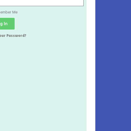
ember Me
g In
Your Password?
Senang Sekali Belajar Di Sekolah Ini, Guru Pengajarnya Nyaman Dan 
Sehingga Saya Mudah Mengikuti Pelajaran
Dewi
Siswa