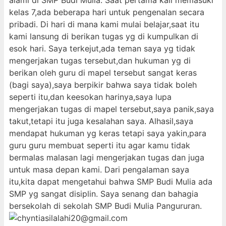
alami di SMP Budi Mulia. Saat pertama kali memasuki
kelas 7,ada beberapa hari untuk pengenalan secara
pribadi. Di hari di mana kami mulai belajar,saat itu
kami lansung di berikan tugas yg di kumpulkan di
esok hari. Saya terkejut,ada teman saya yg tidak
mengerjakan tugas tersebut,dan hukuman yg di
berikan oleh guru di mapel tersebut sangat keras
(bagi saya),saya berpikir bahwa saya tidak boleh
seperti itu,dan keesokan harinya,saya lupa
mengerjakan tugas di mapel tersebut,saya panik,saya
takut,tetapi itu juga kesalahan saya. Alhasil,saya
mendapat hukuman yg keras tetapi saya yakin,para
guru guru membuat seperti itu agar kamu tidak
bermalas malasan lagi mengerjakan tugas dan juga
untuk masa depan kami. Dari pengalaman saya
itu,kita dapat mengetahui bahwa SMP Budi Mulia ada
SMP yg sangat disiplin. Saya senang dan bahagia
bersekolah di sekolah SMP Budi Mulia Pangururan.