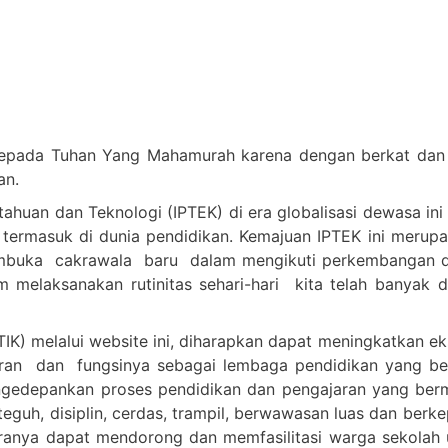
epada Tuhan Yang Mahamurah karena dengan berkat dan c
an.
huan dan Teknologi (IPTEK) di era globalisasi dewasa ini
 termasuk di dunia pendidikan. Kemajuan IPTEK ini merup
embuka cakrawala baru dalam mengikuti perkembangan d
melaksanakan rutinitas sehari-hari kita telah banyak 
IK) melalui website ini, diharapkan dapat meningkatkan e
n dan fungsinya sebagai lembaga pendidikan yang berkua
n mengedepankan proses pendidikan dan pengajaran yang 
teguh, disiplin, cerdas, trampil, berwawasan luas dan berk
anya dapat mendorong dan memfasilitasi warga sekolah u