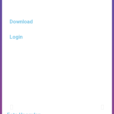
Download
Login
JADWAL PERTANDINGAN FUTSAL
TINGKAT SD
Dengan Mentari Yang Cerah Memberikan Semangat