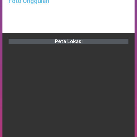
Foto Unggulan
Baru Untuk Persiapan Yang Lebih Matang
Peta Lokasi