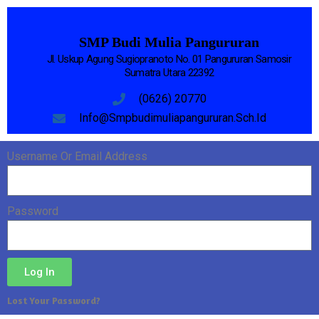
SMP Budi Mulia Pangururan
Jl. Uskup Agung Sugiopranoto No. 01 Pangururan Samosir
Sumatra Utara 22392
(0626) 20770
Info@smpbudimuliapangururan.sch.id
Username Or Email Address
Password
Log In
Lost Your Password?