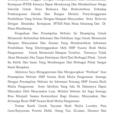
Kemajuan IPTEK Kiranya Dapat Mendorong Dan Memfasilitasi Warga
Sekolah Untuk Terus Berkarya Dan Berkontribusi Terhadap
Pembangunan Daerah Dan Bangsa Melalui Penyelenggaraan
Pendidikan Yang Selaras Dengan Harapan Masyarakat Serta Relevan
Dengan Dinamika Kemajuan IPTEK Pada Masa Sekarang Dan Di
Masa Mendatang.
Pengadaan Dan Penampilan Website Ini Disamping Untuk
Memenuhi Kebutuhan Informasi Dan Publikasi Juga Untuk Memenuhi
Harapan Masyarakat Dan Alumni Yang Membutuhkan Informasi
Pendidikan Yang Diselenggarakan Oleh SMP Swasta Budi Mulia
Pangururan. Untuk Memenuhi Harapan Tersebut, Tentunya Tidak
Akan Memadai Jika Tanpa Partisipasi Aktif Dari Berbagai Pihak. Untuk
Itu Kritik Dan Saran Yang Membangun Dari Berbagai Pihak Sangat
Kami Harapkan.
Akhirnya Saya Mengapresiasi Dan Mengucapkan “Profisiat” Atas
Penampilan Website SMP Swasta Budi Mulia Pangururan. Semoga
Dengan Penampilan Website Ini Informasi Tentang SMP Swasta Budi
Mulia Pangururan Serta Aktifitas Yang Ada Di Dalamnya Dapat
Diketahui Oleh Masyarakat Luas. Melalui Website Ini Juga Semoga
Bisa Menjadi Sarana Komunikasi Bagi Alumni, Masyarakat, Dan
Keluarga Besar SMP Swasta Budi Mulia Pangururan.
Terima Kasih Untuk Yayasan Budi Mulia Lourder, Para
Guru/Karyawan, Peserta Didik, Orang Tua, ALumni, Donatur Dan