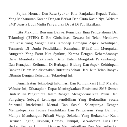
Pujian, Hormat Dan
Rasa Syukur Kit
A Panjatkan Kepada Tuhan
Yang Mahamurah Karena Dengan Berkat Dan Cinta Kasih Nya, Website
SMP Swasta Budi Mulia Pangururan Dapat Di Publikasikan.
Kita Maklumi Bersama Bahwa Kemajuan Ilmu Pengetahuan Dan
Teknologi (IPTEK) Di Era Globalisasi Dewasa Ini Telah Membawa
Implikasi Yang Sangat Luas Terhadap Berbagai Aspek Kehidupan,
Termasuk Di Dunia Pendidikan. Kemajuan IPTEK Ini Merupakan
Anugerah Yang Patut Kita Syukuri, Kerena Dengan Keberadaannya
Dapat Membuka Cakrawala Baru Dalam Mengikuti Perkembangan
Dan Kemajuan Keilmuan Di Berbagai Bidang Dan Aspek Kehidupan.
Bahkan Dalam Melaksanakan Rutinitas Sehari-Hari Kita Telah Banyak
Dibantu Dengan Kehadiran Teknologi Ini.
Pemanfaatan Teknologi Informasi Dan Komunikasi (TIK) Melalui
Website Ini, Diharapkan Dapat Meningkatkan Eksistensi SMP Swasta
Budi Mulia Pangururan Dalam
Rangka Mengoptimalkan Peran Dan
Fungsinya Sebagai Lembaga Pendidikan Yang Berkualitas Secara
Spiritual, Intelektual, Mental Dan Sosial. Selanjutnya Dengan
Mengedepankan Proses Pendidikan Dan Pengajaran Yang Bermutu
Mampu Membangun Pribadi Warga Sekolah Yang Berkarakter Kuat,
Beriman Teguh, Disiplin, Cerdas, Trampil, Berwawasan Luas Dan
Berkepribadian Unggul. Dengan Memperhatikan Dan Memanfaatkan