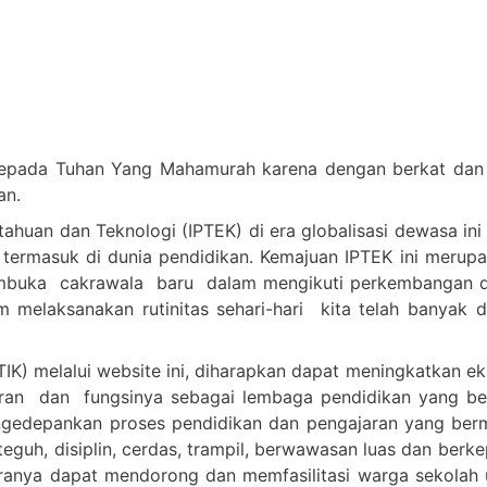
epada Tuhan Yang Mahamurah karena dengan berkat dan c
an.
huan dan Teknologi (IPTEK) di era globalisasi dewasa ini
 termasuk di dunia pendidikan. Kemajuan IPTEK ini merup
embuka cakrawala baru dalam mengikuti perkembangan d
melaksanakan rutinitas sehari-hari kita telah banyak 
IK) melalui website ini, diharapkan dapat meningkatkan e
n dan fungsinya sebagai lembaga pendidikan yang berkua
n mengedepankan proses pendidikan dan pengajaran yang 
teguh, disiplin, cerdas, trampil, berwawasan luas dan berk
anya dapat mendorong dan memfasilitasi warga sekolah u