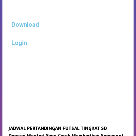
Download
Login
JADWAL PERTANDINGAN FUTSAL TINGKAT SD
SMP
Dengan Mentari Yang Cerah Memberikan Semangat
Kam