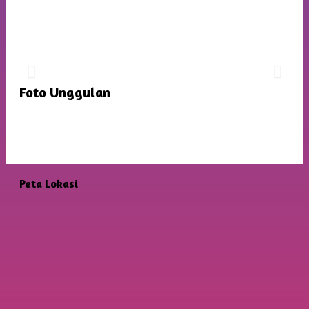
JADWAL PERTANDINGAN FUTSAL
TINGKAT SD
Dengan Mentari Yang Cerah Memberikan Semangat
Foto Unggulan
Baru Untuk Persiapan Yang Lebih Matang
Peta Lokasi