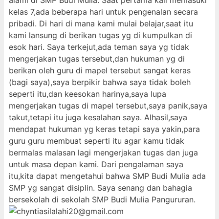
alami di SMP Budi Mulia. Saat pertama kali memasuki
kelas 7,ada beberapa hari untuk pengenalan secara
pribadi. Di hari di mana kami mulai belajar,saat itu
kami lansung di berikan tugas yg di kumpulkan di
esok hari. Saya terkejut,ada teman saya yg tidak
mengerjakan tugas tersebut,dan hukuman yg di
berikan oleh guru di mapel tersebut sangat keras
(bagi saya),saya berpikir bahwa saya tidak boleh
seperti itu,dan keesokan harinya,saya lupa
mengerjakan tugas di mapel tersebut,saya panik,saya
takut,tetapi itu juga kesalahan saya. Alhasil,saya
mendapat hukuman yg keras tetapi saya yakin,para
guru guru membuat seperti itu agar kamu tidak
bermalas malasan lagi mengerjakan tugas dan juga
untuk masa depan kami. Dari pengalaman saya
itu,kita dapat mengetahui bahwa SMP Budi Mulia ada
SMP yg sangat disiplin. Saya senang dan bahagia
bersekolah di sekolah SMP Budi Mulia Pangururan.