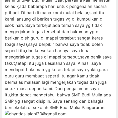
alami di SMP Budi Mulia. Saat pertama kali memasuki
kelas 7,ada beberapa hari untuk pengenalan secara
pribadi. Di hari di mana kami mulai belajar,saat itu
kami lansung di berikan tugas yg di kumpulkan di
esok hari. Saya terkejut,ada teman saya yg tidak
mengerjakan tugas tersebut,dan hukuman yg di
berikan oleh guru di mapel tersebut sangat keras
(bagi saya),saya berpikir bahwa saya tidak boleh
seperti itu,dan keesokan harinya,saya lupa
mengerjakan tugas di mapel tersebut,saya panik,saya
takut,tetapi itu juga kesalahan saya. Alhasil,saya
mendapat hukuman yg keras tetapi saya yakin,para
guru guru membuat seperti itu agar kamu tidak
bermalas malasan lagi mengerjakan tugas dan juga
untuk masa depan kami. Dari pengalaman saya
itu,kita dapat mengetahui bahwa SMP Budi Mulia ada
SMP yg sangat disiplin. Saya senang dan bahagia
bersekolah di sekolah SMP Budi Mulia Pangururan.