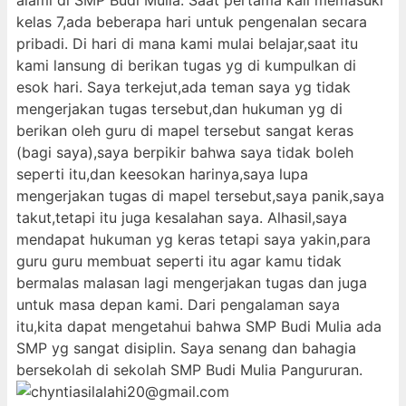
alami di SMP Budi Mulia. Saat pertama kali memasuki
kelas 7,ada beberapa hari untuk pengenalan secara
pribadi. Di hari di mana kami mulai belajar,saat itu
kami lansung di berikan tugas yg di kumpulkan di
esok hari. Saya terkejut,ada teman saya yg tidak
mengerjakan tugas tersebut,dan hukuman yg di
berikan oleh guru di mapel tersebut sangat keras
(bagi saya),saya berpikir bahwa saya tidak boleh
seperti itu,dan keesokan harinya,saya lupa
mengerjakan tugas di mapel tersebut,saya panik,saya
takut,tetapi itu juga kesalahan saya. Alhasil,saya
mendapat hukuman yg keras tetapi saya yakin,para
guru guru membuat seperti itu agar kamu tidak
bermalas malasan lagi mengerjakan tugas dan juga
untuk masa depan kami. Dari pengalaman saya
itu,kita dapat mengetahui bahwa SMP Budi Mulia ada
SMP yg sangat disiplin. Saya senang dan bahagia
bersekolah di sekolah SMP Budi Mulia Pangururan.