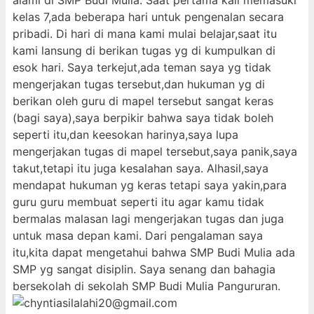
alami di SMP Budi Mulia. Saat pertama kali memasuki
kelas 7,ada beberapa hari untuk pengenalan secara
pribadi. Di hari di mana kami mulai belajar,saat itu
kami lansung di berikan tugas yg di kumpulkan di
esok hari. Saya terkejut,ada teman saya yg tidak
mengerjakan tugas tersebut,dan hukuman yg di
berikan oleh guru di mapel tersebut sangat keras
(bagi saya),saya berpikir bahwa saya tidak boleh
seperti itu,dan keesokan harinya,saya lupa
mengerjakan tugas di mapel tersebut,saya panik,saya
takut,tetapi itu juga kesalahan saya. Alhasil,saya
mendapat hukuman yg keras tetapi saya yakin,para
guru guru membuat seperti itu agar kamu tidak
bermalas malasan lagi mengerjakan tugas dan juga
untuk masa depan kami. Dari pengalaman saya
itu,kita dapat mengetahui bahwa SMP Budi Mulia ada
SMP yg sangat disiplin. Saya senang dan bahagia
bersekolah di sekolah SMP Budi Mulia Pangururan.