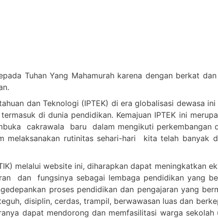
epada Tuhan Yang Mahamurah karena dengan berkat dan c
an.
huan dan Teknologi (IPTEK) di era globalisasi dewasa ini
 termasuk di dunia pendidikan. Kemajuan IPTEK ini merup
embuka cakrawala baru dalam mengikuti perkembangan d
melaksanakan rutinitas sehari-hari kita telah banyak 
IK) melalui website ini, diharapkan dapat meningkatkan e
n dan fungsinya sebagai lembaga pendidikan yang berkua
n mengedepankan proses pendidikan dan pengajaran yang 
teguh, disiplin, cerdas, trampil, berwawasan luas dan berk
anya dapat mendorong dan memfasilitasi warga sekolah u