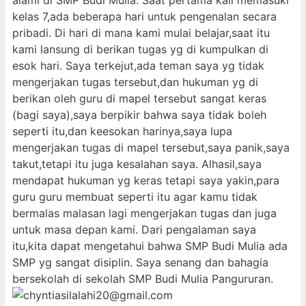
alami di SMP Budi Mulia. Saat pertama kali memasuki
kelas 7,ada beberapa hari untuk pengenalan secara
pribadi. Di hari di mana kami mulai belajar,saat itu
kami lansung di berikan tugas yg di kumpulkan di
esok hari. Saya terkejut,ada teman saya yg tidak
mengerjakan tugas tersebut,dan hukuman yg di
berikan oleh guru di mapel tersebut sangat keras
(bagi saya),saya berpikir bahwa saya tidak boleh
seperti itu,dan keesokan harinya,saya lupa
mengerjakan tugas di mapel tersebut,saya panik,saya
takut,tetapi itu juga kesalahan saya. Alhasil,saya
mendapat hukuman yg keras tetapi saya yakin,para
guru guru membuat seperti itu agar kamu tidak
bermalas malasan lagi mengerjakan tugas dan juga
untuk masa depan kami. Dari pengalaman saya
itu,kita dapat mengetahui bahwa SMP Budi Mulia ada
SMP yg sangat disiplin. Saya senang dan bahagia
bersekolah di sekolah SMP Budi Mulia Pangururan.