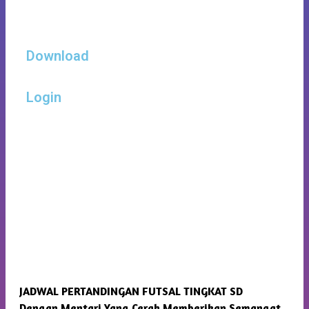
Download
Login
JADWAL PERTANDINGAN FUTSAL TINGKAT SD
SMP
Dengan Mentari Yang Cerah Memberikan Semangat
Kam