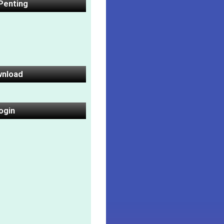
 Penting
nload
ogin