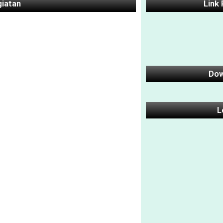
giatan
Link
Dow
L