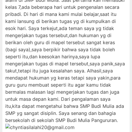
alami di SMP Budi Mulia. Saat pertama kali memasuki
kelas 7,ada beberapa hari untuk pengenalan secara
pribadi. Di hari di mana kami mulai belajar,saat itu
kami lansung di berikan tugas yg di kumpulkan di
esok hari. Saya terkejut,ada teman saya yg tidak
mengerjakan tugas tersebut,dan hukuman yg di
berikan oleh guru di mapel tersebut sangat keras
(bagi saya),saya berpikir bahwa saya tidak boleh
seperti itu,dan keesokan harinya,saya lupa
mengerjakan tugas di mapel tersebut,saya panik,saya
takut,tetapi itu juga kesalahan saya. Alhasil,saya
mendapat hukuman yg keras tetapi saya yakin,para
guru guru membuat seperti itu agar kamu tidak
bermalas malasan lagi mengerjakan tugas dan juga
untuk masa depan kami. Dari pengalaman saya
itu,kita dapat mengetahui bahwa SMP Budi Mulia ada
SMP yg sangat disiplin. Saya senang dan bahagia
bersekolah di sekolah SMP Budi Mulia Pangururan.