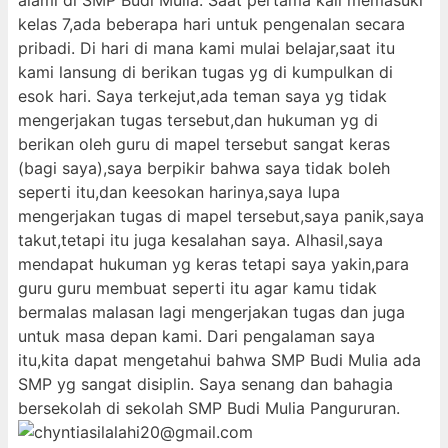
alami di SMP Budi Mulia. Saat pertama kali memasuki
kelas 7,ada beberapa hari untuk pengenalan secara
pribadi. Di hari di mana kami mulai belajar,saat itu
kami lansung di berikan tugas yg di kumpulkan di
esok hari. Saya terkejut,ada teman saya yg tidak
mengerjakan tugas tersebut,dan hukuman yg di
berikan oleh guru di mapel tersebut sangat keras
(bagi saya),saya berpikir bahwa saya tidak boleh
seperti itu,dan keesokan harinya,saya lupa
mengerjakan tugas di mapel tersebut,saya panik,saya
takut,tetapi itu juga kesalahan saya. Alhasil,saya
mendapat hukuman yg keras tetapi saya yakin,para
guru guru membuat seperti itu agar kamu tidak
bermalas malasan lagi mengerjakan tugas dan juga
untuk masa depan kami. Dari pengalaman saya
itu,kita dapat mengetahui bahwa SMP Budi Mulia ada
SMP yg sangat disiplin. Saya senang dan bahagia
bersekolah di sekolah SMP Budi Mulia Pangururan.