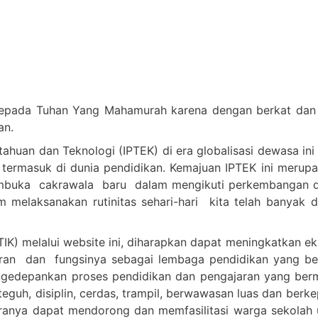
epada Tuhan Yang Mahamurah karena dengan berkat dan c
an.
huan dan Teknologi (IPTEK) di era globalisasi dewasa ini
 termasuk di dunia pendidikan. Kemajuan IPTEK ini merup
embuka cakrawala baru dalam mengikuti perkembangan d
melaksanakan rutinitas sehari-hari kita telah banyak 
IK) melalui website ini, diharapkan dapat meningkatkan e
n dan fungsinya sebagai lembaga pendidikan yang berkua
n mengedepankan proses pendidikan dan pengajaran yang 
teguh, disiplin, cerdas, trampil, berwawasan luas dan berk
anya dapat mendorong dan memfasilitasi warga sekolah u