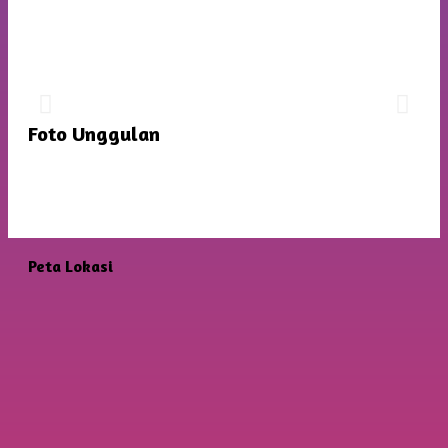
JADWAL PERTANDINGAN FUTSAL
TINGKAT SD
Dengan Mentari Yang Cerah Memberikan Semangat
Foto Unggulan
Baru Untuk Persiapan Yang Lebih Matang
Peta Lokasi