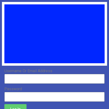
Username Or Email Address
Password
Log In