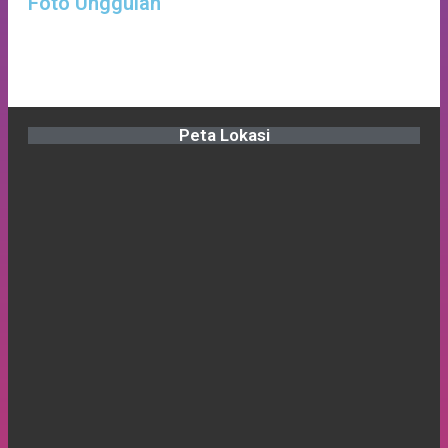
Foto Unggulan
Baru Untuk Persiapan Yang Lebih Matang
Peta Lokasi