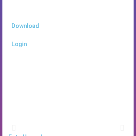
Download
Login
JADWAL PERTANDINGAN FUTSAL
TINGKAT SD
Dengan Mentari Yang Cerah Memberikan Semangat