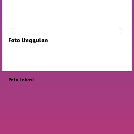
JADWAL PERTANDINGAN FUTSAL
TINGKAT SD
Dengan Mentari Yang Cerah Memberikan Semangat
Foto Unggulan
Baru Untuk Persiapan Yang Lebih Matang
Peta Lokasi